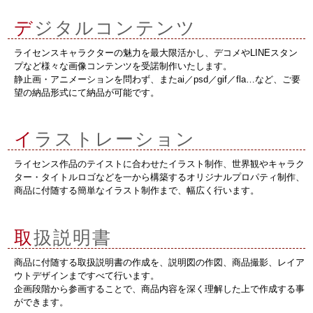
デ
ジタルコンテンツ
ライセンスキャラクターの魅力を最大限活かし、デコメやLINEスタン
プなど様々な画像コンテンツを受諾制作いたします。
静止画・アニメーションを問わず、またai／psd／gif／fla…など、ご要
望の納品形式にて納品が可能です。
イ
ラストレーション
ライセンス作品のテイストに合わせたイラスト制作、世界観やキャラク
ター・タイトルロゴなどを一から構築するオリジナルプロパティ制作、
商品に付随する簡単なイラスト制作まで、幅広く行います。
取
扱説明書
商品に付随する取扱説明書の作成を、説明図の作図、商品撮影、レイア
ウトデザインまですべて行います。
企画段階から参画することで、商品内容を深く理解した上で作成する事
ができます。