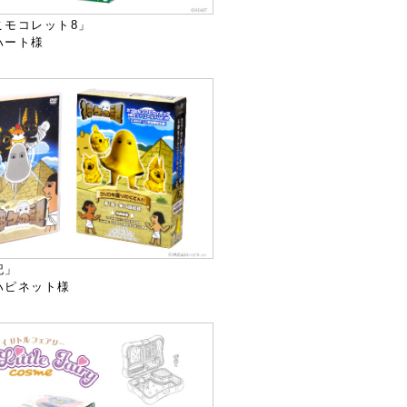
こモコレット8」
ハート様
記」
ハピネット様