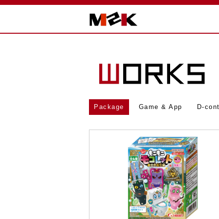
Package
Game & App
D-con