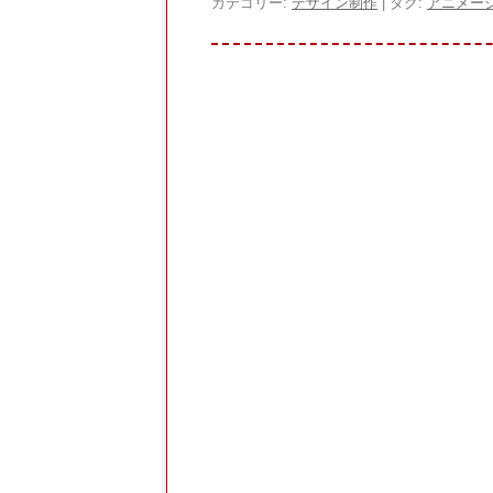
c
itt
e
カテゴリー:
デザイン制作
| タグ:
アニメー
e
er
n
b
a
o
o
k