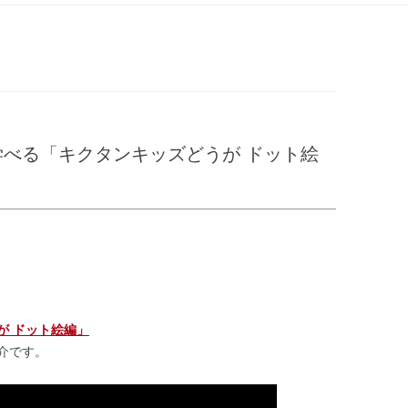
ン
ツ
へ
ス
キ
ッ
プ
べる「キクタンキッズどうが ドット絵
が ドット絵編」
介です。