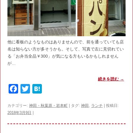
他に看板のようなものはありませんので、前を通っていても店
名は知らない方が多そうかも。そして、写真で左に見切れてい
る「お弁当全品￥300」が気になる方もいるかもしれません
が…
続きを読む
→
F
T
H
a
w
at
c
itt
e
カテゴリー:
神田・秋葉原・岩本町
| タグ:
神田
,
ランチ
| 投稿日:
2018年3月9日
|
e
er
n
b
a