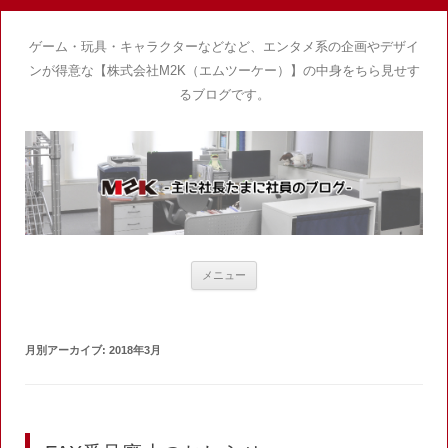
ゲーム・玩具・キャラクターなどなど、エンタメ系の企画やデザイ
ンが得意な【株式会社M2K（エムツーケー）】の中身をちら見せす
るブログです。
コ
メニュー
ン
テ
ン
ツ
へ
月別アーカイブ:
2018年3月
ス
キ
ッ
プ