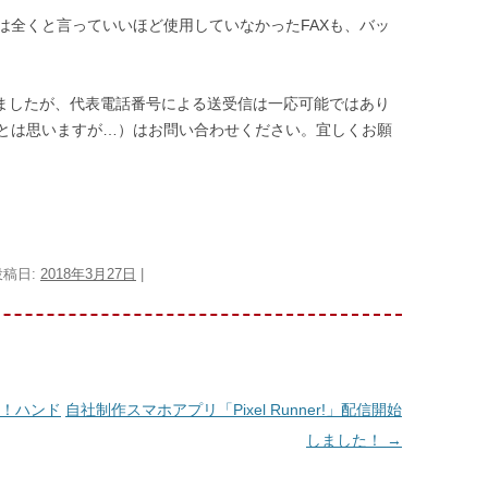
は全くと言っていいほど使用していなかったFAXも、バッ
いましたが、代表電話番号による送受信は一応可能ではあり
とは思いますが…）はお問い合わせください。宜しくお願
投稿日:
2018年3月27日
|
！ハンド
自社制作スマホアプリ「Pixel Runner!」配信開始
しました！
→