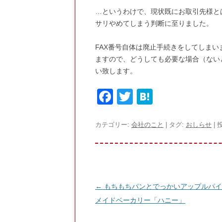
…というわけで、現状既にお取引先様と
サリやめてしまう判断に至りました。
FAX番号自体は廃止手続きをしてしま
ますので、どうしても必要な場合（ない
い致します。
F
T
H
a
w
at
c
itt
e
カテゴリー:
会社のこと
| タグ:
おしらせ
| 
e
er
n
b
a
o
投
←
もちもちパンとでっかいアップルパイ
o
稿
メイドベーカリー「ハニー」
k
ナ