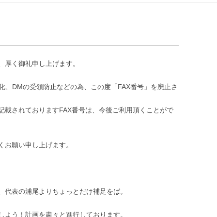
ン
ツ
へ
ス
キ
ッ
プ
、厚く御礼申し上げます。
化、DMの受領防止などの為、この度「FAX番号」を廃止さ
記載されておりますFAX番号は、今後ご利用頂くことがで
くお願い申し上げます。
、代表の浦尾よりちょっとだけ補足をば。
しよう！計画を粛々と進行しております。