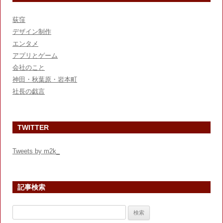
荻窪
デザイン制作
エンタメ
アプリとゲーム
会社のこと
神田・秋葉原・岩本町
社長の戯言
TWITTER
Tweets by m2k_
記事検索
検
索: