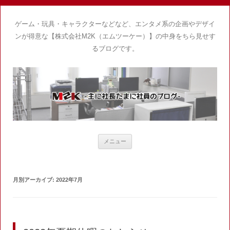
ゲーム・玩具・キャラクターなどなど、エンタメ系の企画やデザイ
ンが得意な【株式会社M2K（エムツーケー）】の中身をちら見せす
るブログです。
コ
メニュー
ン
テ
ン
ツ
へ
月別アーカイブ:
2022年7月
ス
キ
ッ
プ