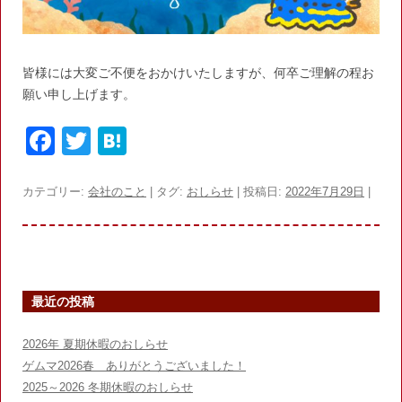
皆様には大変ご不便をおかけいたしますが、何卒ご理解の程お
願い申し上げます。
F
T
H
a
w
at
c
itt
e
カテゴリー:
会社のこと
| タグ:
おしらせ
| 投稿日:
2022年7月29日
|
e
er
n
b
a
o
最近の投稿
o
k
2026年 夏期休暇のおしらせ
ゲムマ2026春 ありがとうございました！
2025～2026 冬期休暇のおしらせ