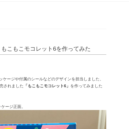
ン
ツ
へ
ス
キ
ッ
プ
？もこもこモコレット6を作ってみた
ッケージや付属のシールなどのデザインを担当しました、
発売されました
「もこもこモコレット6」
を作ってみました
ッケージ正面。