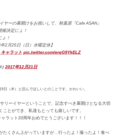
イヤーの幕開けをお祝いして、秋葉原『Cafe ASAN』
開催決定にょ！
にょ！
18年2月25日（日）水曜定休】
・キャラット
pic.twitter.com/erqG9YkELZ
h)
2017年12月21日
月8日（木）と読んでほしいとのことです。かわいい。
バーサリーイヤーということで、記念すべき幕開けとなる大切
くことができ、私達もとっても嬉しいです。
キャラット20周年おめでとうございます！！！
イートがたくさん上がっていますが…行ったよ！撮ったよ！食べ