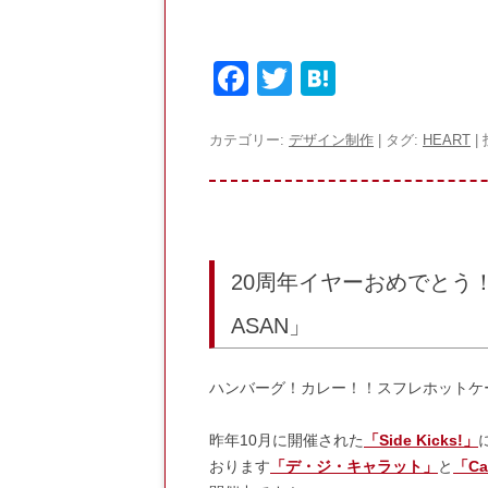
F
T
H
a
w
at
c
itt
e
カテゴリー:
デザイン制作
| タグ:
HEART
|
e
er
n
b
a
o
o
20周年イヤーおめでとう！
k
ASAN」
ハンバーグ！カレー！！スフレホットケ
昨年10月に開催された
「Side Kicks!」
おります
「デ・ジ・キャラット」
と
「Ca