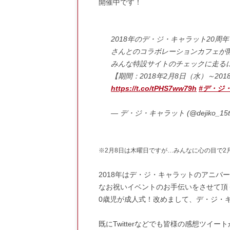
開催中です！
2018年のデ・ジ・キャラット20周年
さんとのコラボレーションカフェが
みんな特設サイトのチェックに走る
【期間：2018年2月8日（水）～20
https://t.co/tPHS7ww79h
#デ・ジ
— デ・ジ・キャラット (@dejiko_15t
※2月8日は木曜日ですが…みんなに心の目で2
2018年はデ・ジ・キャラットのアニ
なお祝いイベントのお手伝いをさせて頂
0歳児が成人式！改めまして、デ・ジ・
既にTwitterなどでも皆様の感想ツ