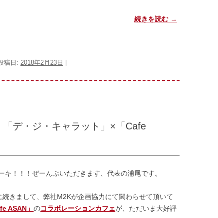
続きを読む
→
 投稿日:
2018年2月23日
|
「デ・ジ・キャラット」×「Cafe
ーキ！！！ぜーんぶいただきます、代表の浦尾です。
に続きまして、弊社M2Kが企画協力にて関わらせて頂いて
fe ASAN」
の
コラボレーションカフェ
が、ただいま大好評