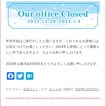
年末年始はご多忙のことと思いますが、くれぐれもお身体には
お気をつけてお過ごしください。2024年も皆様にとって素晴ら
しい年でありますよう、心よりお祈り申し上げます。
2024年も株式会社M2Kをどうぞよろしくお願い申し上げます。
F
T
H
a
w
at
c
itt
e
カテゴリー:
会社のこと
| タグ:
おしらせ
| 投稿日:
2023年12月22日
|
e
er
n