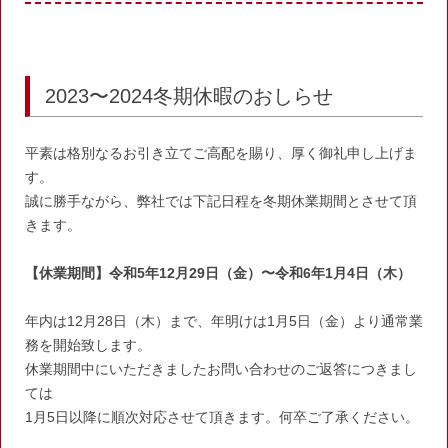
b
a
o
o
2023〜2024冬期休暇のおしらせ
k
平素は格別なるお引き立てご高配を賜り、厚く御礼申し上げま
す。
誠に勝手ながら、弊社では下記日程を冬期休業期間とさせて頂
きます。
【休業期間】令和5年12月29日（金）〜令和6年1月4日（木）
年内は12月28日（木）まで、年明けは1月5日（金）より通常業
務を開始致します。
休業期間中にいただきましたお問い合わせのご返答につきまし
ては
1月5日以降に順次対応させて頂きます。何卒ご了承ください。