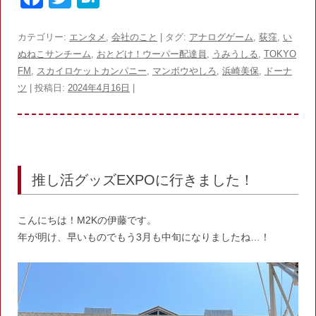
a
w
at
c
itt
e
カテゴリー:
エンタメ
,
会社のこと
| タグ:
アナログゲーム
,
荻窪
,
い
ぬねこサンチーム
,
おとどけ！ウーパー配達員
,
うみうしる
,
TOKYO
e
er
n
FM
,
スカイロケットカンパニー
,
マンボウやしろ
,
浜崎美保
,
ドーナ
b
a
ツ
| 投稿日:
2024年4月16日
|
o
o
k
推し活グッズEXPOに行きました！
こんにちは！M2Kの伊藤です。
年が明け、早いものでもう3月も中旬になりましたね…！