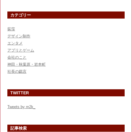
カテゴリー
荻窪
デザイン制作
エンタメ
アプリとゲーム
会社のこと
神田・秋葉原・岩本町
社長の戯言
TWITTER
Tweets by m2k_
記事検索