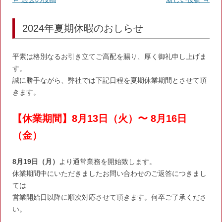
稿
2024年夏期休暇のおしらせ
ナ
ビ
ゲ
平素は格別なるお引き立てご高配を賜り、厚く御礼申し上げま
す。
ー
誠に勝手ながら、弊社では下記日程を夏期休業期間とさせて頂
シ
きます。
ョ
ン
【休業期間】8月13日（火）〜 8月16日
（金）
8
月
19
日（月）
より通常業務を開始致します。
休業期間中にいただきましたお問い合わせのご返答につきまし
ては
営業開始日以降に順次対応させて頂きます。何卒ご了承くださ
い。