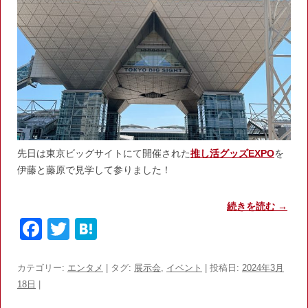
先日は東京ビッグサイトにて開催された
推し活グッズEXPO
を
伊藤と藤原で見学して参りました！
続きを読む
→
F
T
H
a
w
at
c
itt
e
カテゴリー:
エンタメ
| タグ:
展示会
,
イベント
| 投稿日:
2024年3月
18日
|
e
er
n