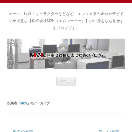
ゲーム・玩具・キャラクターなどなど、エンタメ系の企画やデザイ
ンが得意な【株式会社M2K（エムツーケー）】の中身をちら見せす
るブログです。
コ
メニュー
ン
テ
ン
ツ
へ
投稿者「
M2K
」のアーカイブ
ス
キ
ッ
プ
投
←
過去の投稿
新しい投稿
→