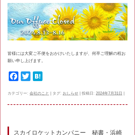
皆様には大変ご不便をおかけいたしますが、何卒ご理解の程お
願い申し上げます。
F
T
H
a
w
at
c
itt
e
カテゴリー:
会社のこと
| タグ:
おしらせ
| 投稿日:
2024年7月31日
|
e
er
n
b
a
o
o
スカイロケットカンパニー 秘書・浜崎