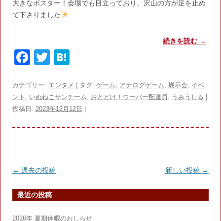
大きなポスター！会場でも目立っており、沢山の方が足を止め
て下さりました
続きを読む
→
F
T
H
a
w
at
c
itt
e
カテゴリー:
エンタメ
| タグ:
ゲーム
,
アナログゲーム
,
展示会
,
イベ
ント
,
いぬねこサンチーム
,
おとどけ！ウーパー配達員
,
うみうしる
|
e
er
n
投稿日:
2023年12月12日
|
b
a
o
o
k
投
←
過去の投稿
新しい投稿
→
稿
最近の投稿
ナ
ビ
2026年 夏期休暇のおしらせ