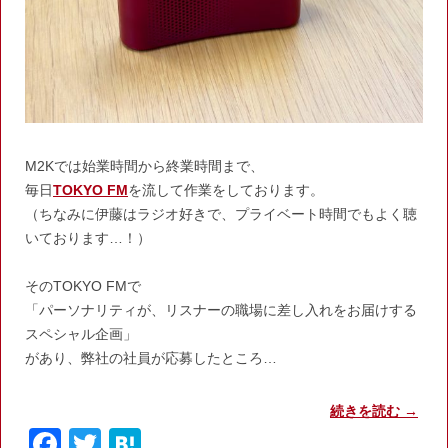
M2Kでは始業時間から終業時間まで、
毎日
TOKYO FM
を流して作業をしております。
（ちなみに伊藤はラジオ好きで、プライベート時間でもよく聴
いております…！）
そのTOKYO FMで
「パーソナリティが、リスナーの職場に差し入れをお届けする
スペシャル企画」
があり、弊社の社員が応募したところ…
続きを読む
→
F
T
H