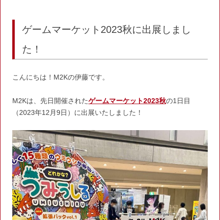
b
a
o
o
ゲームマーケット2023秋に出展しまし
k
た！
こんにちは！M2Kの伊藤です。
M2Kは、先日開催された
ゲームマーケット2023秋
の1日目
（2023年12月9日）に出展いたしました！