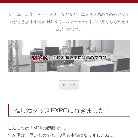
ゲーム・玩具・キャラクターなどなど、エンタメ系の企画やデザイ
ンが得意な【株式会社M2K（エムツーケー）】の中身をちら見せす
るブログです。
コ
メニュー
ン
テ
ン
ツ
へ
ス
推し活グッズEXPOに行きました！
キ
ッ
プ
こんにちは！M2Kの伊藤です。
年が明け、早いものでもう3月も中旬になりましたね…！