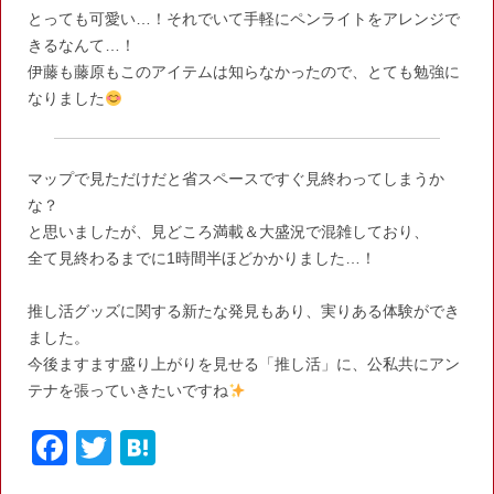
とっても可愛い…！それでいて手軽にペンライトをアレンジで
きるなんて…！
伊藤も藤原もこのアイテムは知らなかったので、とても勉強に
なりました
マップで見ただけだと省スペースですぐ見終わってしまうか
な？
と思いましたが、見どころ満載＆大盛況で混雑しており、
全て見終わるまでに1時間半ほどかかりました…！
推し活グッズに関する新たな発見もあり、実りある体験ができ
ました。
今後ますます盛り上がりを見せる「推し活」に、公私共にアン
テナを張っていきたいですね
F
T
H
a
w
at