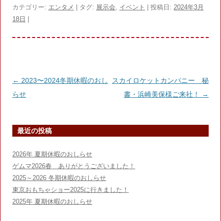
c
itt
e
カテゴリー:
エンタメ
| タグ:
展示会
,
イベント
| 投稿日:
2024年3月
18日
|
e
er
n
b
a
o
o
投
←
2023〜2024冬期休暇のおし
スカイロケットカンパニー 秘
k
稿
らせ
書・浜崎美保様ご来社！
→
ナ
ビ
最近の投稿
ゲ
ー
2026年 夏期休暇のおしらせ
シ
ゲムマ2026春 ありがとうございました！
ョ
2025～2026 冬期休暇のおしらせ
東京おもちゃショー2025に行きました！
ン
2025年 夏期休暇のおしらせ