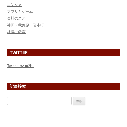
エンタメ
アプリとゲーム
会社のこと
神田・秋葉原・岩本町
社長の戯言
TWITTER
Tweets by m2k_
記事検索
検
索: