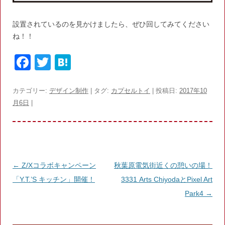
設置されているのを見かけましたら、ぜひ回してみてください
ね！！
F
T
H
a
w
at
c
itt
e
カテゴリー:
デザイン制作
| タグ:
カプセルトイ
| 投稿日:
2017年10
月6日
|
e
er
n
b
a
o
o
投
←
Z/Xコラボキャンペーン
秋葉原電気街近くの憩いの場！
k
稿
「Y.T.’S キッチン」開催！
3331 Arts ChiyodaとPixel Art
ナ
Park4
→
ビ
ゲ