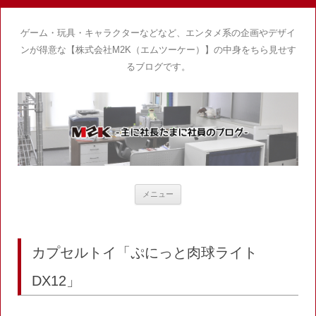
ゲーム・玩具・キャラクターなどなど、エンタメ系の企画やデザイ
ンが得意な【株式会社M2K（エムツーケー）】の中身をちら見せす
るブログです。
コ
メニュー
ン
テ
ン
ツ
へ
ス
カプセルトイ「ぷにっと肉球ライト
キ
ッ
プ
DX12」