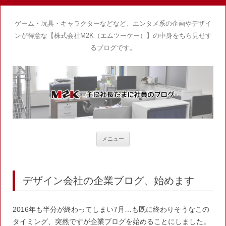
ゲーム・玩具・キャラクターなどなど、エンタメ系の企画やデザイ
ンが得意な【株式会社M2K（エムツーケー）】の中身をちら見せす
るブログです。
コ
メニュー
ン
テ
ン
ツ
へ
ス
デザイン会社の企業ブログ、始めます
キ
ッ
プ
2016年も半分が終わってしまい7月…も既に終わりそうなこの
タイミング、
突然ですが企業ブログを始めることにしました。