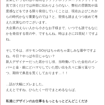
見て頂くだけでは外部に伝わりようのない、弊社の雰囲気や温
度感などをできる限り発信していくことは、現在およびこれか
らの時代かなり重要なのでは？と、世情も踏まえつつ改めて考
えた次第なのでございます。
大企業のえらい人から小さなお子様まで、いつでも誰でもなに
かを発信する世の中、ですもんね。時はまさに21世紀！ですよ
ね。
そして今は、ポケモンGOがはちゃめちゃ楽しみな最中ですよ
ね。今日？やっぱ今日じゃない？
新人デザイナーだった若かりし頃、当時働いていた会社のメン
バーと金・銀にどハマりしていた想い出を久々に振り返りつ
つ、期待で鼻息を荒くしております…！！
…話が大幅にズレました。
ええとですね、ひらたく一行でまとめるならば、
私達にデザインのお仕事をもっともっとどんどこくださ