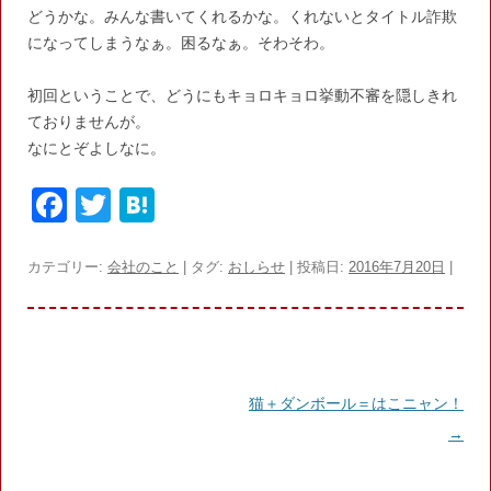
どうかな。みんな書いてくれるかな。くれないとタイトル詐欺
になってしまうなぁ。困るなぁ。そわそわ。
初回ということで、どうにもキョロキョロ挙動不審を隠しきれ
ておりませんが。
なにとぞよしなに。
F
T
H
a
w
at
c
itt
e
カテゴリー:
会社のこと
| タグ:
おしらせ
| 投稿日:
2016年7月20日
|
e
er
n
b
a
o
投
猫＋ダンボール＝はこニャン！
o
稿
→
k
ナ