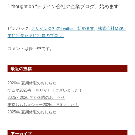
ビ
1 thought on “
デザイン会社の企業ブログ、始めます
”
ゲ
ー
シ
ピンバック:
デザイン会社のTwitter、始めます | 株式会社M2K -
ョ
主に社長たまに社員のブログ-
ン
コメントは停止中です。
最近の投稿
2026年 夏期休暇のおしらせ
ゲムマ2026春 ありがとうございました！
2025～2026 冬期休暇のおしらせ
東京おもちゃショー2025に行きました！
2025年 夏期休暇のおしらせ
アーカイブ