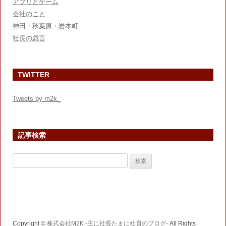
アプリとゲーム
会社のこと
神田・秋葉原・岩本町
社長の戯言
TWITTER
Tweets by m2k_
記事検索
検
索:
Copyright ©
株式会社M2K -主に社長たまに社員のブログ-
All Rights