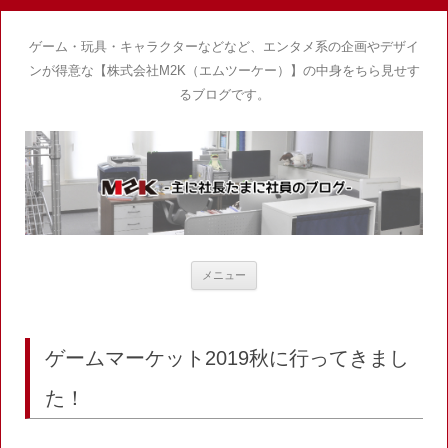
ゲーム・玩具・キャラクターなどなど、エンタメ系の企画やデザイ
ンが得意な【株式会社M2K（エムツーケー）】の中身をちら見せす
るブログです。
コ
メニュー
ン
テ
ン
ツ
へ
ス
ゲームマーケット2019秋に行ってきまし
キ
ッ
プ
た！