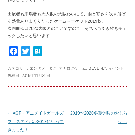
出展者も来場者も大人数の大賑わいにて、雨と寒さを吹き飛ば
す熱量ありまくりだったゲームマーケット2019秋。
次回開催は2020大阪とのことですので、そちらも引き続きチェ
ックしたいと思います！！
F
T
H
a
w
at
c
itt
e
カテゴリー:
エンタメ
| タグ:
アナログゲーム
,
BEVERLY
,
イベント
|
投稿日:
2019年11月29日
|
e
er
n
b
a
o
o
投
←
AGF・アニメイトガールズ
2019〜2020冬期休暇のおしら
k
稿
フェスティバル2019に行って
せ
→
ナ
きました！