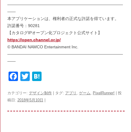
————————————————————————————
——
本アプリケーションは、権利者の正式な許諾を得ています。
許諾番号：90281
【カタログIPオープン化プロジェクト公式サイト】
https://open.channel.or.jp/
© BANDAI NAMCO Entertainment Inc.
————————————————————————————
——
F
T
H
a
w
at
c
itt
e
カテゴリー:
デザイン制作
| タグ:
アプリ
,
ゲーム
,
PixelRunner!
| 投
稿日:
2018年5月10日
|
e
er
n
b
a
o