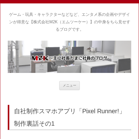
ゲーム・玩具・キャラクターなどなど、エンタメ系の企画やデザイ
ンが得意な【株式会社M2K（エムツーケー）】の中身をちら見せす
るブログです。
コ
メニュー
ン
テ
ン
ツ
へ
ス
自社制作スマホアプリ「Pixel Runner!」
キ
ッ
プ
制作裏話その1