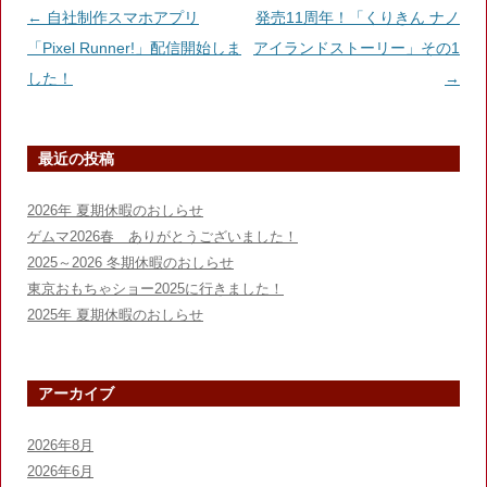
o
投
←
自社制作スマホアプリ
発売11周年！「くりきん ナノ
k
稿
「Pixel Runner!」配信開始しま
アイランドストーリー」その1
ナ
した！
→
ビ
ゲ
最近の投稿
ー
シ
2026年 夏期休暇のおしらせ
ョ
ゲムマ2026春 ありがとうございました！
ン
2025～2026 冬期休暇のおしらせ
東京おもちゃショー2025に行きました！
2025年 夏期休暇のおしらせ
アーカイブ
2026年8月
2026年6月