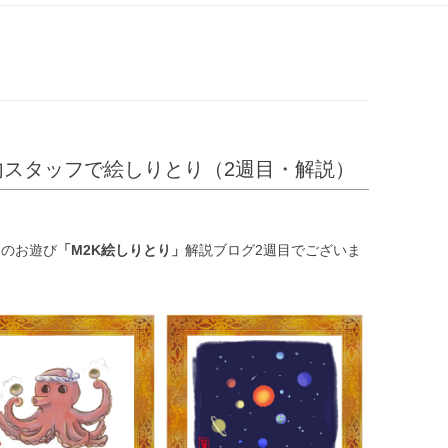
ン
ツ
へ
ス
キ
ッ
プ
内スタッフで絵しりとり（2週目・解説）
めのお遊び
「M2K絵しりとり」
解説ブログ2週目でございま