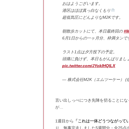
おはようございます。
港区はほぼ真っ白なくもり
超低気圧にどんよりなM2Kです。
朝散歩カットにて、本日最終回の
#
6月1日からの一ヶ月分、枠満タンで
ラスト1点は夕方投下の予定。
頭痛に負けず、本日もがんばりまし
pic.twitter.com/JYokIHQlLX
— 株式会社M2K（エムツーケー） (@
言い出しっぺにつき先陣を切ることにな
が…
1週目から
「これは一体どうつながって
り、無事完走しました5週間分・全25