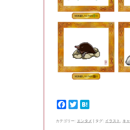
F
T
H
a
w
at
c
itt
e
カテゴリー:
エンタメ
| タグ:
イラスト
,
キャ