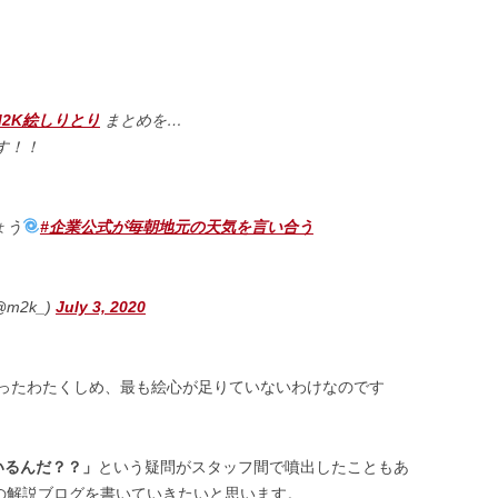
M2K絵しりとり
まとめを…
す！！
ょう
#企業公式が毎朝地元の天気を言い合う
m2k_)
July 3, 2020
ったわたくしめ、最も絵心が足りていないわけなのです
いるんだ？？」
という疑問がスタッフ間で噴出したこともあ
点の解説ブログを書いていきたいと思います。