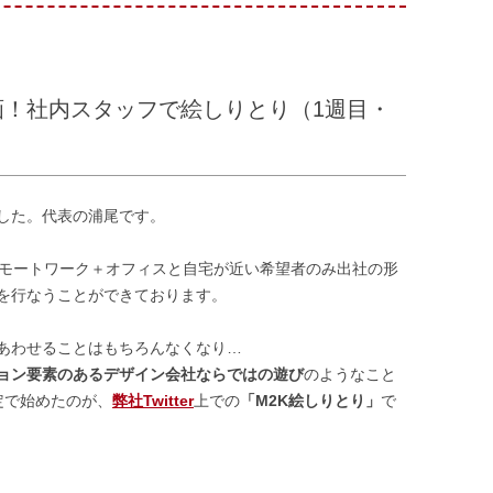
画！社内スタッフで絵しりとり（1週目・
した。代表の浦尾です。
リモートワーク＋オフィスと自宅が近い希望者のみ出社の形
を行なうことができております。
あわせることはもちろんなくなり…
ョン要素のあるデザイン会社ならではの遊び
のようなこと
定で始めたのが、
弊社Twitter
上での
「M2K絵しりとり」
で