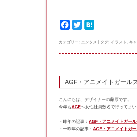
F
T
H
a
w
at
c
itt
e
カテゴリー:
エンタメ
| タグ:
イラスト
,
キャ
e
er
n
b
a
o
o
AGF・アニメイトガール
k
こんにちは、デザイナーの藤原です。
今年も
AGF
へ女性社員数名で行ってまい
・昨年の記事：
AGF・アニメイトガール
・一昨年の記事：
AGF・アニメイトガー