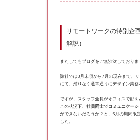
e
er
n
b
a
o
o
リモートワークの特別企
k
解説）
またしてもブログをご無沙汰しておりま
弊社では3月末頃から7月の現在まで、
にて、滞りなく通常通りにデザイン業務
ですが、スタッフ全員がオフィスで顔を
この状況下、
社員同士でコミュニケーシ
ができないだろうか？と、6月の期間限
した。